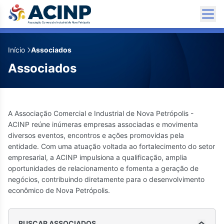
✕
Início
Associados
A5 Capital
Associados
(54) 99132-6641
financeiro@grupoa5capital.com
Rua Santos Dumont, 1285 - Sala 2305 -
A Associação Comercial e Industrial de Nova Petrópolis -
Exposição, Caxias do Sul - RS, 95084-390
ACINP reúne inúmeras empresas associadas e movimenta
Edifício Pharos Corp.
diversos eventos, encontros e ações promovidas pela
Redes Sociais
entidade. Com uma atuação voltada ao fortalecimento do setor
empresarial, a ACINP impulsiona a qualificação, amplia
oportunidades de relacionamento e fomenta a geração de
negócios, contribuindo diretamente para o desenvolvimento
econômico de Nova Petrópolis.
BUSCAR ASSOCIADOS