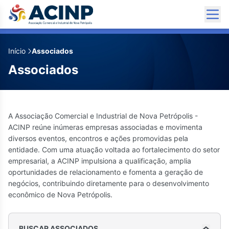
Início
Associados
✕
✕
2Na8
Associados
(51) 93619-3488
hey@2na8.com
Redes Sociais
A Associação Comercial e Industrial de Nova Petrópolis -
ACINP reúne inúmeras empresas associadas e movimenta
diversos eventos, encontros e ações promovidas pela
Hypernova
entidade. Com uma atuação voltada ao fortalecimento do setor
empresarial, a ACINP impulsiona a qualificação, amplia
(54) 99155-7433
oportunidades de relacionamento e fomenta a geração de
pcf.maico@gmail.com
negócios, contribuindo diretamente para o desenvolvimento
econômico de Nova Petrópolis.
Rua Pe. Amstad, 425 - Sala 01
Redes Sociais
BUSCAR ASSOCIADOS