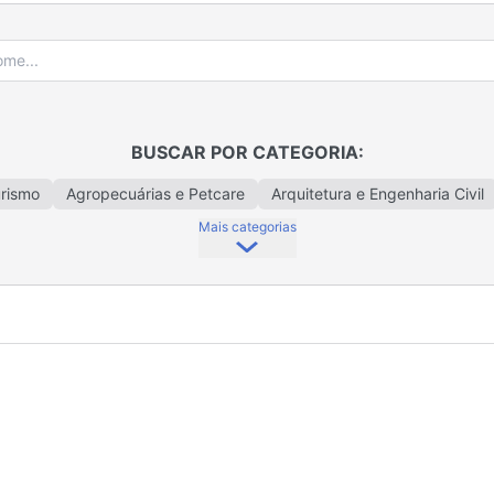
BUSCAR POR CATEGORIA:
urismo
Agropecuárias e Petcare
Arquitetura e Engenharia Civil
Mais categorias
Crédito
Bazar e Presentes
Calçados e Acessórios
Cama, Me
ticos e Perfumaria
Coworking
Decoração e Utilidades Domés
iomas
Eletrodomésticos e Eletroeletrônicos
Escritório Contábil
Fotografia
Fretes e Serviços Gerais
Gestão Ambiental
Gráfic
trias
Informática e Tecnologia
Lavanderias
Limpeza e Moni
talações Elétricas
Materiais e Instalações Hidráulicas
Metalmec
ombustíveis
Produtos Alimentícios e Bebidas
Representação C
Obras
Sistemas de Irrigação
Supermercados
Tabelionatos e
e Comunicação
Veículos e Autopeças
Vestuário e Acessórios