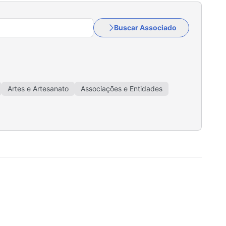
Buscar Associado
Artes e Artesanato
Associações e Entidades
sa e Banho
Comunicação e Publicidade
ticas
Distribuição de Gás GLP
Diversos
Estéticas
Ferragens e Materiais de Construção
as
Hotéis e Pousadas
Iluminação e Energia Solar
toramento
Madeireiras
Malharias
ânico
Móveis e Esquadrias
Ópticas e Joalherias
omercial
Restaurantes
Saúde e Bem-Estar
 Lotéricas
Transportadoras
Turismo
Vidraçarias