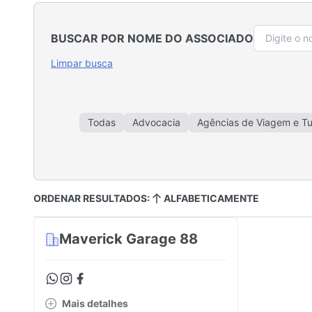
BUSCAR POR NOME DO ASSOCIADO
Limpar busca
Todas
Advocacia
Agências de Viagem e T
Auto Escola
Bancos e Cooperativas de 
Consultoria, Gestão e Treinamentos
Cosmé
Doces e Chocolates
Educação e Escolas de Id
ORDENAR RESULTADOS:
ALFABETICAMENTE
Financeiro e Seguros
Floricultura e Paisagismo
Imobiliárias e Incorporadoras
Indús
Maverick Garage 88
Máquinas e Suplementos Agrícolas
Materiais e Ins
Padarias, Cafés, Bares e Bistrôs
Postos de C
Serviços Para Eventos
Serviços Para 
Mais detalhes
Veículos d