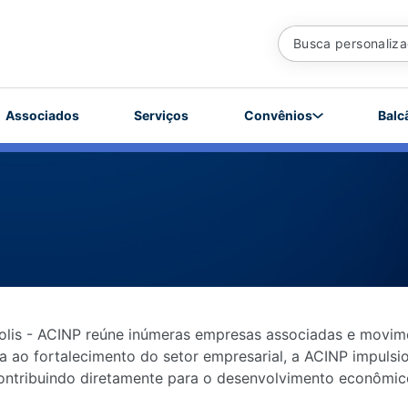
Maverick Garage 88
Associados
Serviços
Convênios
Balc
54999164029
maverickgarage88@gmail.com
Rua Pernambuco, 21
Acesso pela Avenida 15 Nov, passando o Parque do Im
esquina rua Pernambuco / Av 15 de Nov, Primeiro est
lateral/esquina.
Redes Sociais
polis - ACINP reúne inúmeras empresas associadas e movim
ao fortalecimento do setor empresarial, a ACINP impulsio
ontribuindo diretamente para o desenvolvimento econômic