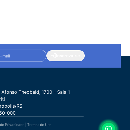
Inscreva-se
 Afonso Theobald, 1700 - Sala 1
iti
rópolis/RS
50-000
 de Privacidade
|
Termos de Uso