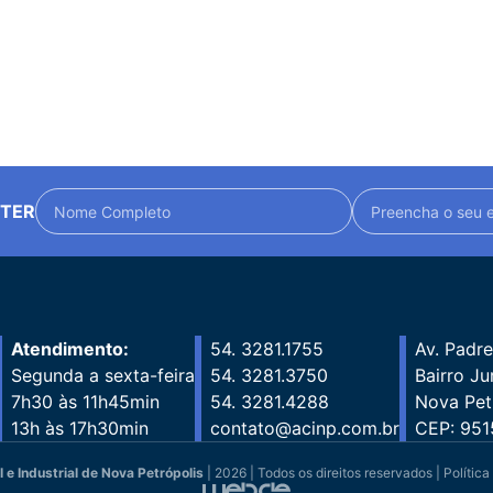
TTER
Atendimento:
54. 3281.1755
Av. Padre
Segunda a sexta-feira
54. 3281.3750
Bairro Jur
7h30 às 11h45min
54. 3281.4288
Nova Pet
13h às 17h30min
contato@acinp.com.br
CEP: 951
e Industrial de Nova Petrópolis
| 2026 | Todos os direitos reservados |
Política