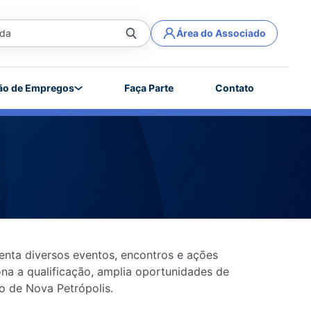
Área do Associado
✕
ão de Empregos
Faça Parte
Contato
igrante retorno à esquerda,
abelecimento na rua
enta diversos eventos, encontros e ações
na a qualificação, amplia oportunidades de
o de Nova Petrópolis.