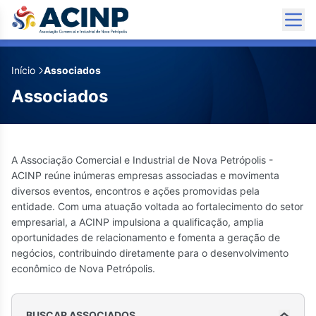
✕
Início
Associados
D’Tudo
Associados
(54) 99954-9616
empresalilianaschommer@hotmail.com
Avenida 15 de Novembro, 1507
A Associação Comercial e Industrial de Nova Petrópolis -
Centro 1 quadra da Praça das Flores. Ao lado
ACINP reúne inúmeras empresas associadas e movimenta
da Loja Benoit
diversos eventos, encontros e ações promovidas pela
Redes Sociais
entidade. Com uma atuação voltada ao fortalecimento do setor
empresarial, a ACINP impulsiona a qualificação, amplia
oportunidades de relacionamento e fomenta a geração de
negócios, contribuindo diretamente para o desenvolvimento
econômico de Nova Petrópolis.
BUSCAR ASSOCIADOS