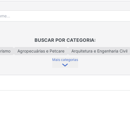
BUSCAR POR CATEGORIA:
urismo
Agropecuárias e Petcare
Arquitetura e Engenharia Civil
Mais categorias
Crédito
Bazar e Presentes
Calçados e Acessórios
Cama, Me
ticos e Perfumaria
Coworking
Decoração e Utilidades Domés
iomas
Eletrodomésticos e Eletroeletrônicos
Escritório Contábil
Fotografia
Fretes e Serviços Gerais
Gestão Ambiental
Gráfic
trias
Informática e Tecnologia
Lavanderias
Limpeza e Moni
talações Elétricas
Materiais e Instalações Hidráulicas
Metalmec
ombustíveis
Produtos Alimentícios e Bebidas
Representação C
Obras
Sistemas de Irrigação
Supermercados
Tabelionatos e
e Comunicação
Veículos e Autopeças
Vestuário e Acessórios