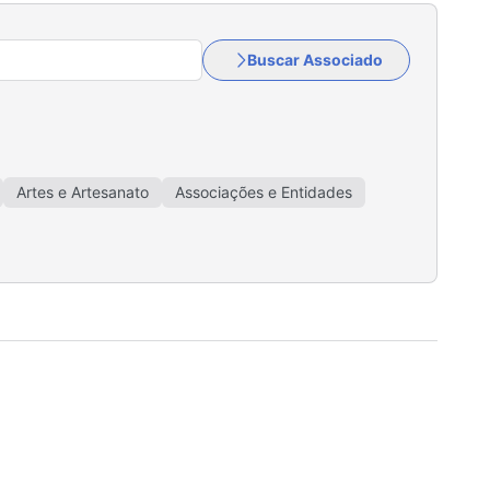
Buscar Associado
Artes e Artesanato
Associações e Entidades
sa e Banho
Comunicação e Publicidade
ticas
Distribuição de Gás GLP
Diversos
Estéticas
Ferragens e Materiais de Construção
as
Hotéis e Pousadas
Iluminação e Energia Solar
toramento
Madeireiras
Malharias
ânico
Móveis e Esquadrias
Ópticas e Joalherias
omercial
Restaurantes
Saúde e Bem-Estar
 Lotéricas
Transportadoras
Turismo
Vidraçarias