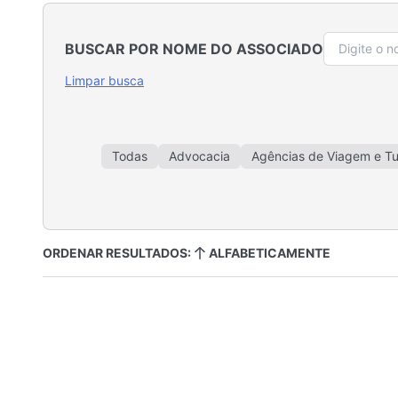
BUSCAR POR NOME DO ASSOCIADO
Limpar busca
Todas
Advocacia
Agências de Viagem e T
Auto Escola
Bancos e Cooperativas de 
Consultoria, Gestão e Treinamentos
Cosmé
Doces e Chocolates
Educação e Escolas de Id
ORDENAR RESULTADOS:
ALFABETICAMENTE
Financeiro e Seguros
Floricultura e Paisagismo
Imobiliárias e Incorporadoras
Indús
Máquinas e Suplementos Agrícolas
Materiais e Ins
Padarias, Cafés, Bares e Bistrôs
Postos de C
Serviços Para Eventos
Serviços Para 
Veículos d