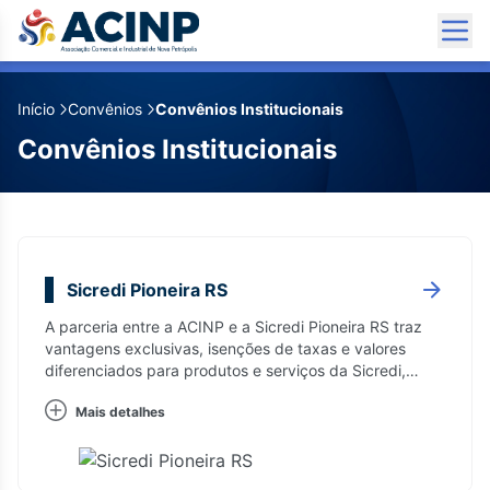
Início
Convênios
Convênios Institucionais
✕
✕
✕
✕
Convênios Institucionais
Sicredi Pioneira RS
A parceria entre a ACINP e a Sicredi Pioneira RS traz
vantagens exclusivas, isenções de taxas e valores
diferenciados para produtos e serviços da Sicredi,
adicionais aos já praticados pela cooperativa.
Mais detalhes
Sicredi Pioneira RS
Unicesumar
Unisinos
Universidade Feevale
A parceria entre a ACINP e a Sicredi Pioneira RS
Parceria firmada para obtenção de descontos de
A parceria com a Unisinos garante descontos
A Universidade Feevale oferece mais de 50
traz vantagens exclusivas, isenções de taxas e
cursos vinculados ao polo de Nova Petrópolis da
exclusivos para associados ACINP em cursos de
cursos de graduação na modalidade presencial,