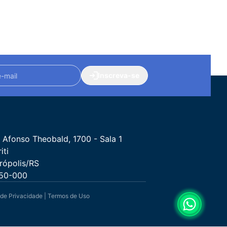
Inscreva-se
 Afonso Theobald, 1700 - Sala 1
iti
rópolis/RS
50-000
 de Privacidade
|
Termos de Uso