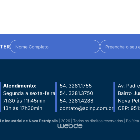
TTER
Atendimento:
54. 3281.1755
Av. Padre
Segunda a sexta-feira
54. 3281.3750
Bairro Jur
7h30 às 11h45min
54. 3281.4288
Nova Pet
13h às 17h30min
contato@acinp.com.br
CEP: 951
e Industrial de Nova Petrópolis
| 2026 | Todos os direitos reservados |
Política