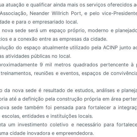
a atuação e qualificar ainda mais os serviços oferecidos 
ssociação, Neander Willrich Port, e pelo vice-President
dade e para o empresariado local.
 a nova sede será um espaço próprio, moderno e planejado
cios e a conexão entre as empresas da cidade.
lução do espaço atualmente utilizado pela ACINP junto ao
s atividades públicas no local.
roximadamente 9 mil metros quadrados pertencente à p
a treinamentos, reuniões e eventos, espaços de convivênc
da nova sede é resultado de estudos, análises e planeja
oria até a definição pela construção própria em área perte
ova sede também foi pensada para fortalecer a integra
escolas, entidades e instituições locais.
ta um investimento coletivo e necessário para fortalec
 uma cidade inovadora e empreendedora.