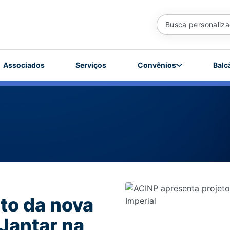
Associados
Serviços
Convênios
Balc
to da nova
Jantar na