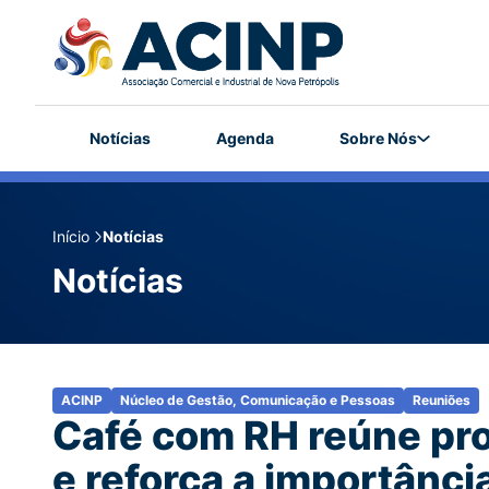
Notícias
Agenda
Sobre Nós
Início
Notícias
Notícias
ACINP
Núcleo de Gestão, Comunicação e Pessoas
Reuniões
Café com RH reúne pro
e reforça a importânci