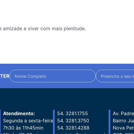
e amizade e viver com mais plenitude.
TTER
Atendimento:
54. 3281.1755
Av. Padre
Segunda a sexta-feira
54. 3281.3750
Bairro Jur
7h30 às 11h45min
54. 3281.4288
Nova Pet