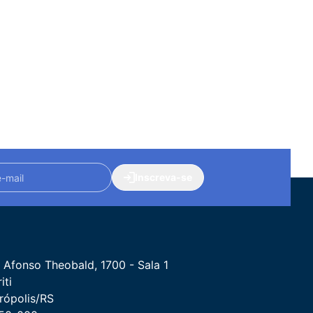
Inscreva-se
 Afonso Theobald, 1700 - Sala 1
iti
rópolis/RS