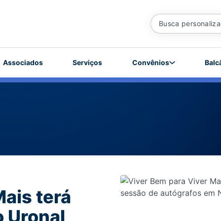
Associados
Serviços
Convênios
Balc
ais terá
 Uronal