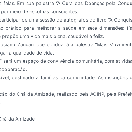
as falas. Em sua palestra “A Cura das Doenças pela Conqu
e por meio de escolhas conscientes.
participar de uma sessão de autógrafos do livro “A Conqui
prático para melhorar a saúde em sete dimensões: física
 e propõe uma vida mais plena, saudável e feliz.
ciano Zancan, que conduzirá a palestra “Mais Movimento
ngar a qualidade de vida.
is” será um espaço de convivência comunitária, com ativi
 cooperação.
ecível, destinado a famílias da comunidade. As inscriçõe
ão do Chá da Amizade, realizado pela ACINP, pela Prefei
.
 Chá da Amizade