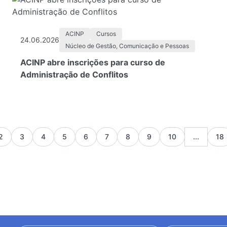
ACINP
Cursos
24.06.2026
Núcleo de Gestão, Comunicação e Pessoas
ACINP abre inscrições para curso de
Administração de Conflitos
2
3
4
5
6
7
8
9
10
...
18