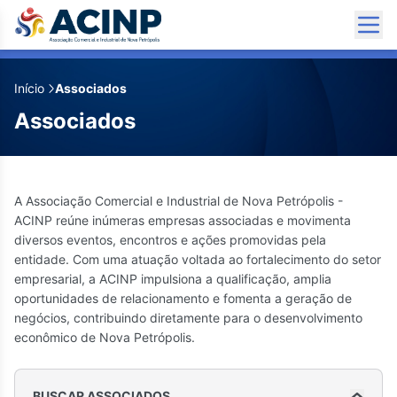
✕
Início
Associados
D’Tudo
Associados
(54) 99954-9616
empresalilianaschommer@hotmail.com
Avenida 15 de Novembro, 1507
A Associação Comercial e Industrial de Nova Petrópolis -
Centro 1 quadra da Praça das Flores. Ao lado
ACINP reúne inúmeras empresas associadas e movimenta
da Loja Benoit
diversos eventos, encontros e ações promovidas pela
Redes Sociais
entidade. Com uma atuação voltada ao fortalecimento do setor
empresarial, a ACINP impulsiona a qualificação, amplia
oportunidades de relacionamento e fomenta a geração de
negócios, contribuindo diretamente para o desenvolvimento
econômico de Nova Petrópolis.
BUSCAR ASSOCIADOS