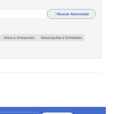
Buscar Associado
Artes e Artesanato
Associações e Entidades
sa e Banho
Comunicação e Publicidade
ticas
Distribuição de Gás GLP
Diversos
Estéticas
Ferragens e Materiais de Construção
as
Hotéis e Pousadas
Iluminação e Energia Solar
toramento
Madeireiras
Malharias
ânico
Móveis e Esquadrias
Ópticas e Joalherias
omercial
Restaurantes
Saúde e Bem-Estar
 Lotéricas
Transportadoras
Turismo
Vidraçarias