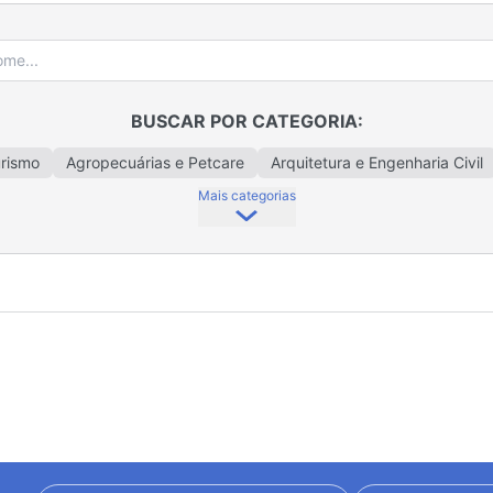
BUSCAR POR CATEGORIA:
urismo
Agropecuárias e Petcare
Arquitetura e Engenharia Civil
Mais categorias
Crédito
Bazar e Presentes
Calçados e Acessórios
Cama, Me
ticos e Perfumaria
Coworking
Decoração e Utilidades Domés
iomas
Eletrodomésticos e Eletroeletrônicos
Escritório Contábil
Fotografia
Fretes e Serviços Gerais
Gestão Ambiental
Gráfic
trias
Informática e Tecnologia
Lavanderias
Limpeza e Moni
talações Elétricas
Materiais e Instalações Hidráulicas
Metalmec
ombustíveis
Produtos Alimentícios e Bebidas
Representação C
Obras
Sistemas de Irrigação
Supermercados
Tabelionatos e
e Comunicação
Veículos e Autopeças
Vestuário e Acessórios