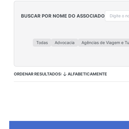
BUSCAR POR NOME DO ASSOCIADO
Todas
Advocacia
Agências de Viagem e T
Auto Escola
Bancos e Cooperativas de 
Consultoria, Gestão e Treinamentos
Cosmé
Doces e Chocolates
Educação e Escolas de Id
ORDENAR RESULTADOS:
ALFABETICAMENTE
Financeiro e Seguros
Floricultura e Paisagismo
Imobiliárias e Incorporadoras
Indús
Máquinas e Suplementos Agrícolas
Materiais e Ins
Padarias, Cafés, Bares e Bistrôs
Postos de C
Serviços Para Eventos
Serviços Para 
Veículos d