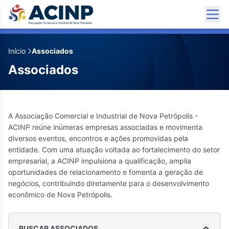
Início
Associados
Associados
✕
✕
✕
✕
✕
✕
✕
✕
✕
✕
Telhado Vivo
Thallitá Estofados
Toni Backes Paisagismo
Zona Azul Estacionamento
A Associação Comercial e Industrial de Nova Petrópolis -
54999125259
(54) 98432-6575
(54) 99922-3620
(11) 95170-0056
ACINP reúne inúmeras empresas associadas e movimenta
adm@telhadovivo.com.br
thallitaestofados@gmail.com
adm.peraudoencanto@gmail.com
thaisbalduino@zonaazulbrasil.com.br
diversos eventos, encontros e ações promovidas pela
entidade. Com uma atuação voltada ao fortalecimento do setor
Rua das laranjeiras , 41 sala 03
Rua dos Alex, 1111
Rua Encantado, 320
Avenida 15 de Novembro, 1540 - Sala 407 e
empresarial, a ACINP impulsiona a qualificação, amplia
408
Redes Sociais
Redes Sociais
Redes Sociais
oportunidades de relacionamento e fomenta a geração de
Redes Sociais
Seibt Máquinas
Supermercado Rota
Unicesumar
Universidade Feevale
Vinha Consultoria Empresarial
Zeppelin Turismo
negócios, contribuindo diretamente para o desenvolvimento
econômico de Nova Petrópolis.
5436987000
(54) 99108-4393
(54) 98433-5115
5135868800
54996473999
(54) 98108-0262
rh@seibt.com.br
rotasupermercado@gmail.com
hilton.pereira@unicesumar.edu.br
feevaledigital@feevale.br
contato.vinhaconsultoria@gmail.com
zeppelin@royalnet.com.br
BUSCAR ASSOCIADOS