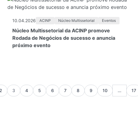
10.04.2026
ACINP
Núcleo Multissetorial
Eventos
Núcleo Multissetorial da ACINP promove
Rodada de Negócios de sucesso e anuncia
próximo evento
2
3
4
5
6
7
8
9
10
...
17